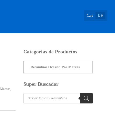
Cart
0
ASIÓN !
NOSOTROS
INFO & BLOG
CONTACTO
Categorías de Productos
Super Buscador
 Marcas
,
Products
search