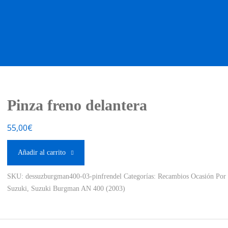
OS OCASIÓN !
BOUTIQUE !
MOTO NUEVA !
MOTO OC
Pinza freno delantera
55,00
€
Añadir al carrito
SKU:
dessuzburgman400-03-pinfrendel
Categorías:
Recambios Ocasión Por
Suzuki
,
Suzuki Burgman AN 400 (2003)