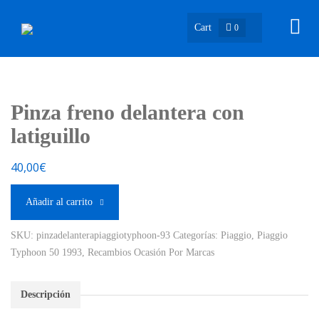
Cart
0
Pinza freno delantera con
latiguillo
40,00
€
Añadir al carrito
SKU:
pinzadelanterapiaggiotyphoon-93
Categorías:
Piaggio
,
Piaggio
Typhoon 50 1993
,
Recambios Ocasión Por Marcas
Descripción