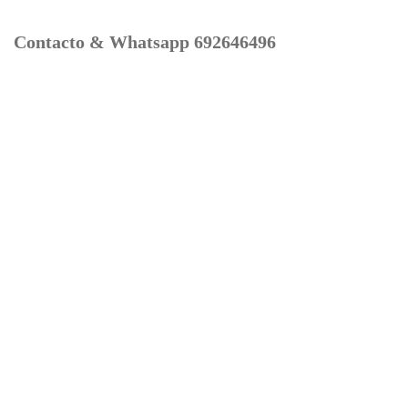
Contacto & Whatsapp 692646496
Mi cuenta
Contacto
Dónde Estamos
Carrito
Información para Devoluciones
Aviso Legal : Privacidad y Cookies
Servicios