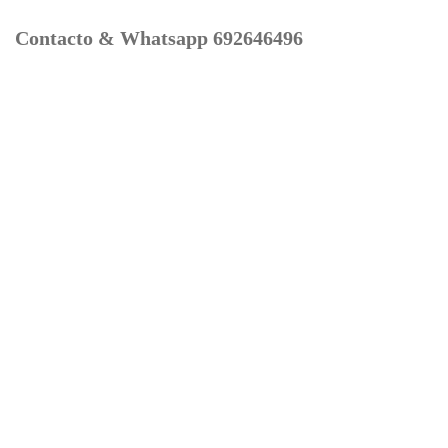
Contacto & Whatsapp 692646496
Mi cuenta
Contacto
Dónde Estamos
Carrito
Información para Devoluciones
Aviso Legal : Privacidad y Cookies
Servicios
Buscador Marcas Recambios
Moto Boutique