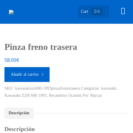
Cart
0
Pinza freno trasera
58,00
€
Añadir al carrito
SKU:
kawasakizzr600-1993pinzafrenotrasera
Categorías:
kawasaki
,
Kawasaki ZZR 600 1993
,
Recambios Ocasión Por Marcas
Descripción
Descripción