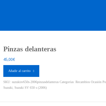
OS OCASIÓN !
BOUTIQUE !
MOTO NUEVA !
MOTO OC
Pinzas delanteras
45,00
€
Añadir al carrito
SKU:
suzukisv650s-2006pinzasdelanteras
Categorías:
Recambios Ocasión Po
Suzuki
,
Suzuki SV 650 s (2006)