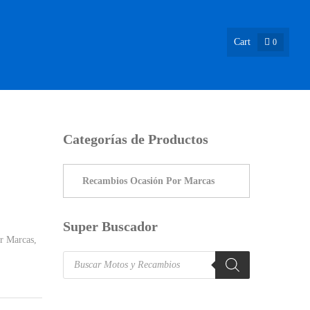
Cart
0
ASIÓN !
NOSOTROS
INFO & BLOG
CONTACTO
Categorías de Productos
Super Buscador
r Marcas
,
Products
search