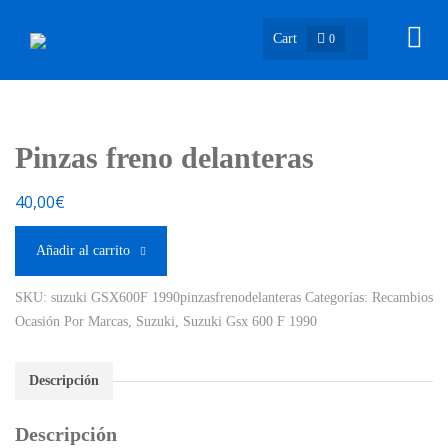
Cart
0
Pinzas freno delanteras
40,00
€
Añadir al carrito
SKU:
suzuki GSX600F 1990pinzasfrenodelanteras
Categorías:
Recambios
Ocasión Por Marcas
,
Suzuki
,
Suzuki Gsx 600 F 1990
Descripción
Descripción