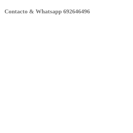
Contacto & Whatsapp 692646496
Mi cuenta
Contacto
Dónde Estamos
Carrito
Información para Devoluciones
Aviso Legal : Privacidad y Cookies
Servicios
Buscador Marcas Recambios
Moto Boutique