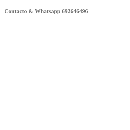
Contacto & Whatsapp 692646496
Mi cuenta
Contacto
Dónde Estamos
Carrito
Información para Devoluciones
Aviso Legal : Privacidad y Cookies
Servicios
Buscador Marcas Recambios
Moto Boutique