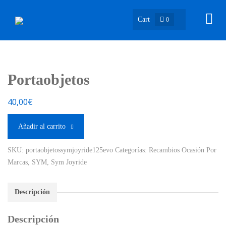
Cart
0
Portaobjetos
40,00
€
Añadir al carrito
SKU:
portaobjetossymjoyride125evo
Categorías:
Recambios Ocasión Por
Marcas
,
SYM
,
Sym Joyride
Descripción
Descripción