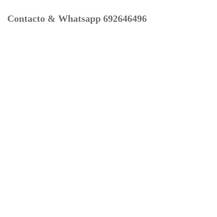
Contacto & Whatsapp 692646496
Mi cuenta
Contacto
Dónde Estamos
Carrito
Información para Devoluciones
Aviso Legal : Privacidad y Cookies
Servicios
Buscador Marcas Recambios
Moto Boutique