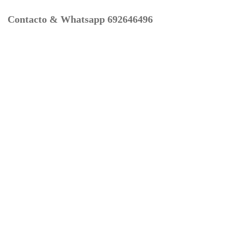
Contacto & Whatsapp 692646496
Mi cuenta
Contacto
Dónde Estamos
Carrito
Información para Devoluciones
Aviso Legal : Privacidad y Cookies
Servicios
Buscador Marcas Recambios
Moto Boutique