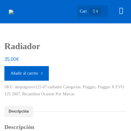
Cart
0
Radiador
35,00
€
Añadir al carrito
SKU:
despiagxevo125-07-radiador
Categorías:
Piaggio
,
Piaggio X EVO
125 2007
,
Recambios Ocasión Por Marcas
Descripción
Descripción