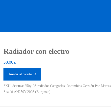
OS OCASIÓN !
BOUTIQUE !
MOTO NUEVA !
MOTO OC
Radiador con electro
50,00
€
Añadir al carrito
SKU:
dessuzan250y-03-radiador
Categorías:
Recambios Ocasión Por Marcas
Suzuki AN250Y 2003 (Burgman)