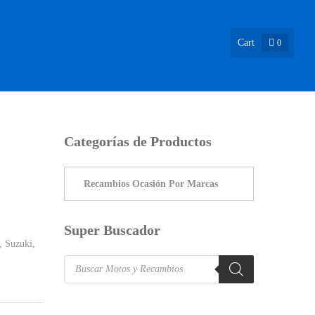
Cart
0
ASIÓN !
NOSOTROS
INFO & BLOG
CONTACTO
Categorías de Productos
Super Buscador
,
Suzuki
,
Products
search