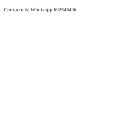
Contacto & Whatsapp 692646496
Mi cuenta
Contacto
Dónde Estamos
Carrito
Información para Devoluciones
Aviso Legal : Privacidad y Cookies
Servicios
Buscador Marcas Recambios
Moto Boutique