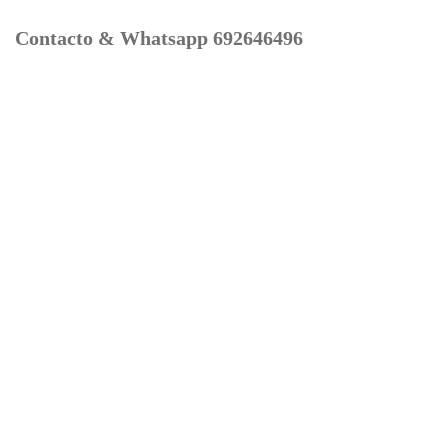
Contacto & Whatsapp 692646496
Mi cuenta
Contacto
Dónde Estamos
Carrito
Información para Devoluciones
Aviso Legal : Privacidad y Cookies
Servicios
Buscador Marcas Recambios
Moto Boutique