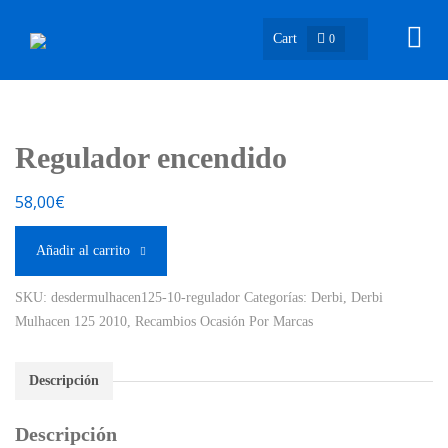
Cart
0
Regulador encendido
58,00
€
Añadir al carrito
SKU:
desdermulhacen125-10-regulador
Categorías:
Derbi
,
Derbi
Mulhacen 125 2010
,
Recambios Ocasión Por Marcas
Descripción
Descripción