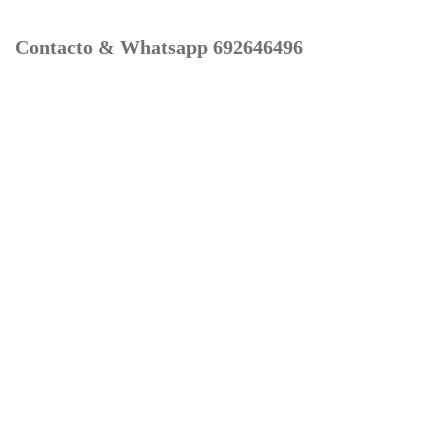
Contacto & Whatsapp 692646496
Mi cuenta
Contacto
Dónde Estamos
Carrito
Información para Devoluciones
Aviso Legal : Privacidad y Cookies
Servicios