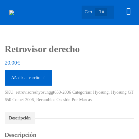
Cart
0
Retrovisor derecho
20,00
€
Añadir al carrito
SKU:
retrovisoreshyosunggt650-2006
Categorías:
Hyosung
,
Hyosung GT
650 Comet 2006
,
Recambios Ocasión Por Marcas
Descripción
Descripción