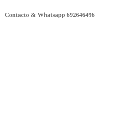
Contacto & Whatsapp 692646496
Mi cuenta
Contacto
Dónde Estamos
Carrito
Información para Devoluciones
Aviso Legal : Privacidad y Cookies
Servicios