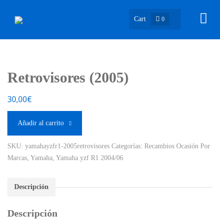
Cart
0
Retrovisores (2005)
30,00
€
Añadir al carrito
SKU:
yamahayzfr1-2005retrovisores
Categorías:
Recambios Ocasión Por
Marcas
,
Yamaha
,
Yamaha yzf R1 2004/06
Descripción
Descripción