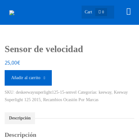
Cart
0
Sensor de velocidad
25,00
€
Añadir al carrito
SKU:
deskeewaysuperlight125-15-senvel
Categorías:
keeway
,
Keeway
Superlight 125 2015
,
Recambios Ocasión Por Marcas
Descripción
Descripción