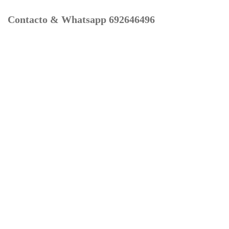
Contacto & Whatsapp 692646496
Mi cuenta
Contacto
Dónde Estamos
Carrito
Información para Devoluciones
Aviso Legal : Privacidad y Cookies
Servicios
Buscador Marcas Recambios
Moto Boutique