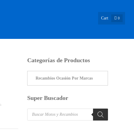
Cart
0
ASIÓN !
NOSOTROS
INFO & BLOG
CONTACTO
Categorías de Productos
Super Buscador
5
,
Products
search