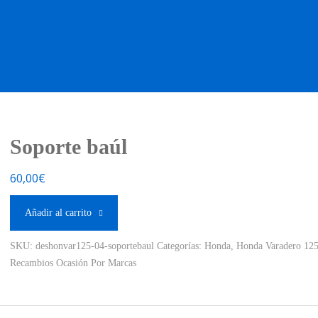
OS OCASIÓN !
BOUTIQUE !
MOTO NUEVA !
MOTO OC
Soporte baúl
60,00
€
Añadir al carrito
SKU:
deshonvar125-04-soportebaul
Categorías:
Honda
,
Honda Varadero 12
Recambios Ocasión Por Marcas