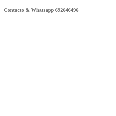
Contacto & Whatsapp 692646496
Mi cuenta
Contacto
Dónde Estamos
Carrito
Información para Devoluciones
Aviso Legal : Privacidad y Cookies
Servicios
Buscador Marcas Recambios
Moto Boutique