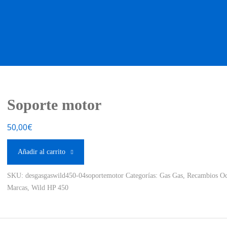
OS OCASIÓN !
BOUTIQUE !
MOTO NUEVA !
MOTO OC
Soporte motor
50,00
€
Añadir al carrito
SKU:
desgasgaswild450-04soportemotor
Categorías:
Gas Gas
,
Recambios Oc
Marcas
,
Wild HP 450