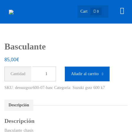
Cart
0
Basculante
85,00
€
Basculante
Añadir al carrito
cantidad
SKU:
dessuzgsxr600-07-basc
Categoría:
Suzuki gsxr 600 k7
Descripción
Descripción
Basculante chasis