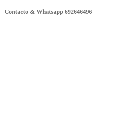
Contacto & Whatsapp 692646496
Mi cuenta
Contacto
Dónde Estamos
Carrito
Información para Devoluciones
Aviso Legal : Privacidad y Cookies
Servicios
Buscador Marcas Recambios
Moto Boutique