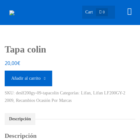
Cart
0
Tapa colin
20,00
€
Añadir al carrito
SKU:
deslf200gy-09-tapacolin
Categorías:
Lifan
,
Lifan LF200GY-2
2009
,
Recambios Ocasión Por Marcas
Descripción
Descripción