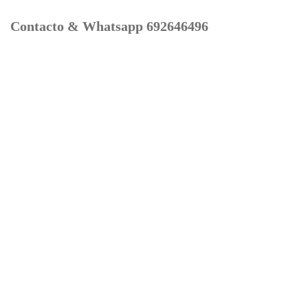
Contacto & Whatsapp 692646496
Mi cuenta
Contacto
Dónde Estamos
Carrito
Información para Devoluciones
Aviso Legal : Privacidad y Cookies
Servicios
Buscador Marcas Recambios
Moto Boutique