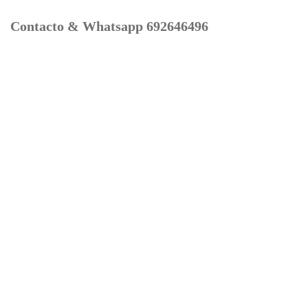
Contacto & Whatsapp 692646496
Mi cuenta
Contacto
Dónde Estamos
Carrito
Información para Devoluciones
Aviso Legal : Privacidad y Cookies
Servicios
Buscador Marcas Recambios
Moto Boutique