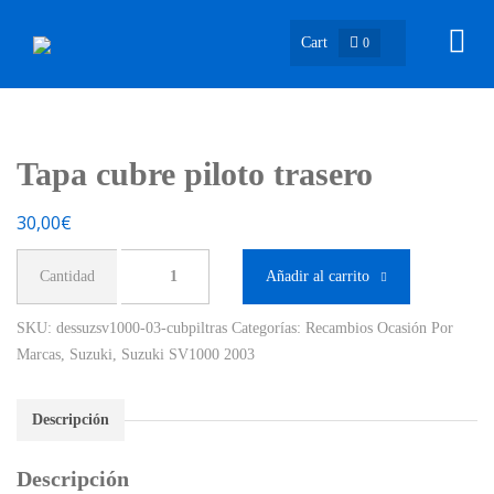
Cart
0
Tapa cubre piloto trasero
30,00
€
Tapa
Añadir al carrito
cubre
piloto
SKU:
dessuzsv1000-03-cubpiltras
Categorías:
Recambios Ocasión Por
trasero
Marcas
,
Suzuki
,
Suzuki SV1000 2003
cantidad
Descripción
Descripción