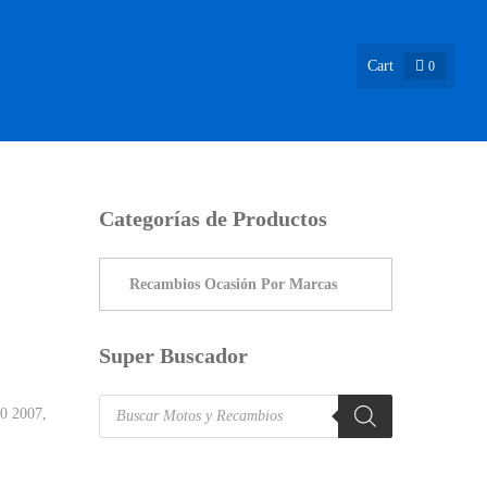
Cart
0
ASIÓN !
NOSOTROS
INFO & BLOG
CONTACTO
Categorías de Productos
Super Buscador
Products
0 2007
,
search