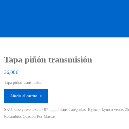
OS OCASIÓN !
BOUTIQUE !
MOTO NUEVA !
MOTO OC
Tapa piñón transmisión
36,00
€
Tapa piñón transmisión
Añadir al carrito
SKU:
deskymvenox250-07-tappiñtrans
Categorías:
Kymco
,
kymco venox 25
Recambios Ocasión Por Marcas