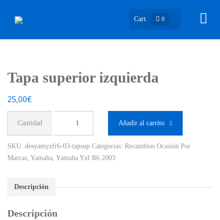
Cart
0
Tapa superior izquierda
25,00
€
Tapa
Añadir al carrito
superior
izquierda
SKU:
desyamyzfr6-03-tapsup
Categorías:
Recambios Ocasión Por
cantidad
Marcas
,
Yamaha
,
Yamaha Yzf R6 2003
Descripción
Descripción