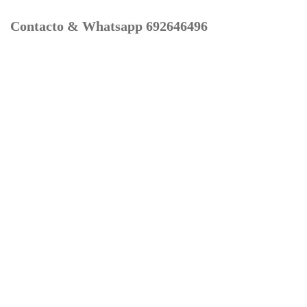
Contacto & Whatsapp 692646496
Mi cuenta
Contacto
Dónde Estamos
Carrito
Información para Devoluciones
Aviso Legal : Privacidad y Cookies
Servicios
Buscador Marcas Recambios
Moto Boutique