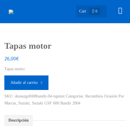
Cart
0
Tapas motor
26,00
€
Tapas motor
Añadir al carrito
SKU:
dessuzgsf600bandit-04-tapmot
Categorías:
Recambios Ocasión Por
Marcas
,
Suzuki
,
Suzuki GSF 600 Bandit 2004
Descripción