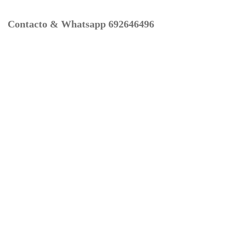
Contacto & Whatsapp 692646496
Mi cuenta
Contacto
Dónde Estamos
Carrito
Información para Devoluciones
Aviso Legal : Privacidad y Cookies
Servicios