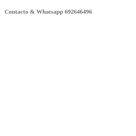
Contacto & Whatsapp 692646496
Mi cuenta
Contacto
Dónde Estamos
Carrito
Información para Devoluciones
Aviso Legal : Privacidad y Cookies
Servicios
Buscador Marcas Recambios
Moto Boutique