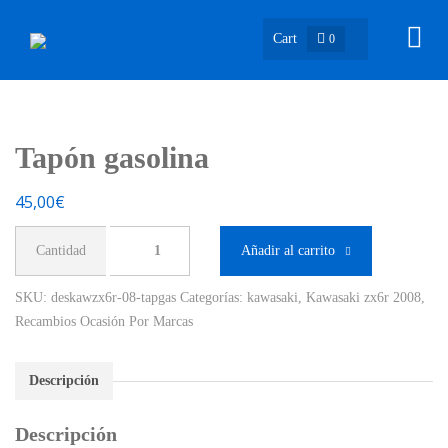
Cart
0
Tapón gasolina
45,00
€
Tapón
Añadir al carrito
gasolina
cantidad
SKU:
deskawzx6r-08-tapgas
Categorías:
kawasaki
,
Kawasaki zx6r 2008
,
Recambios Ocasión Por Marcas
Descripción
Descripción