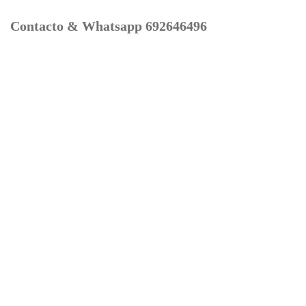
Contacto & Whatsapp 692646496
Mi cuenta
Contacto
Dónde Estamos
Carrito
Información para Devoluciones
Aviso Legal : Privacidad y Cookies
Servicios
Buscador Marcas Recambios
Moto Boutique