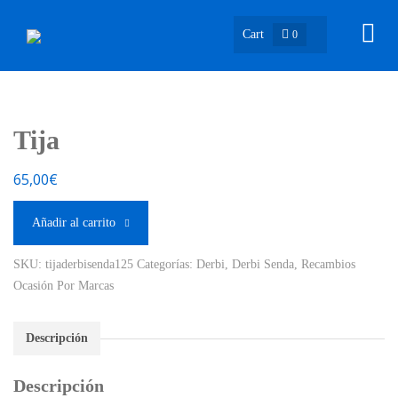
Cart
0
Tija
65,00
€
Añadir al carrito
SKU:
tijaderbisenda125
Categorías:
Derbi
,
Derbi Senda
,
Recambios
Ocasión Por Marcas
Descripción
Descripción