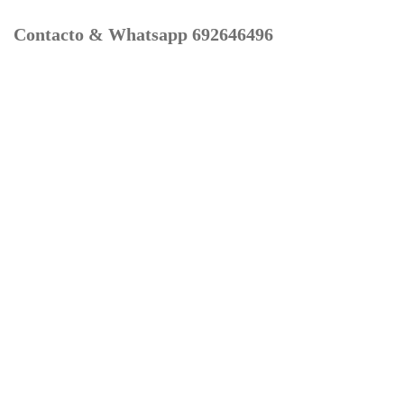
Contacto & Whatsapp 692646496
Mi cuenta
Contacto
Dónde Estamos
Carrito
Información para Devoluciones
Aviso Legal : Privacidad y Cookies
Servicios
Buscador Marcas Recambios
Moto Boutique