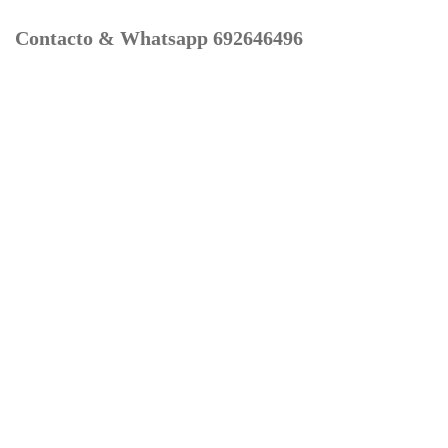
Contacto & Whatsapp 692646496
Mi cuenta
Contacto
Dónde Estamos
Carrito
Información para Devoluciones
Aviso Legal : Privacidad y Cookies
Servicios
Buscador Marcas Recambios
Moto Boutique