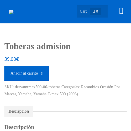
Cart
0
Toberas admision
39,00
€
Añadir al carrito
SKU:
desyamtmax500-06-toberas
Categorías:
Recambios Ocasión Por
Marcas
,
Yamaha
,
Yamaha T-max 500 (2006)
Descripción
Descripción