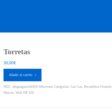
OS OCASIÓN !
BOUTIQUE !
MOTO NUEVA !
MOTO OC
Torretas
30,00
€
Añadir al carrito
SKU:
desgasgaswild450-04torretas
Categorías:
Gas Gas
,
Recambios Ocasión
Marcas
,
Wild HP 450