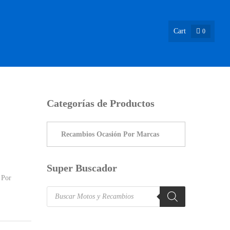
Cart
0
ASIÓN !
NOSOTROS
INFO & BLOG
CONTACTO
Categorías de Productos
Super Buscador
 Por
Products
search