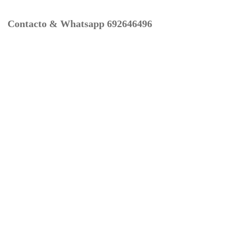
Contacto & Whatsapp 692646496
Mi cuenta
Contacto
Dónde Estamos
Carrito
Información para Devoluciones
Aviso Legal : Privacidad y Cookies
Servicios