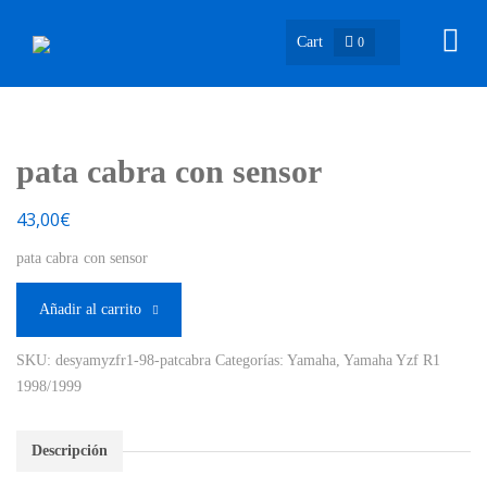
Cart
0
pata cabra con sensor
43,00
€
pata cabra con sensor
Añadir al carrito
SKU:
desyamyzfr1-98-patcabra
Categorías:
Yamaha
,
Yamaha Yzf R1
1998/1999
Descripción