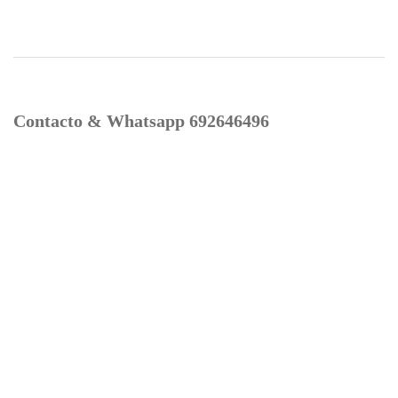
Contacto & Whatsapp 692646496
Mi cuenta
Contacto
Dónde Estamos
Carrito
Información para Devoluciones
Aviso Legal : Privacidad y Cookies