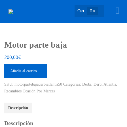
Cart
0
Motor parte baja
200,00
€
Añadir al carrito
SKU:
motorpartebajaderbiatlantis50
Categorías:
Derbi
,
Derbi Atlantis
,
Recambios Ocasión Por Marcas
Descripción
Descripción