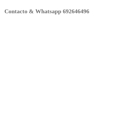
Contacto & Whatsapp 692646496
Mi cuenta
Contacto
Dónde Estamos
Carrito
Información para Devoluciones
Aviso Legal : Privacidad y Cookies
Servicios
Buscador Marcas Recambios
Moto Boutique