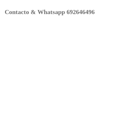
Contacto & Whatsapp 692646496
Mi cuenta
Contacto
Dónde Estamos
Carrito
Información para Devoluciones
Aviso Legal : Privacidad y Cookies
Servicios
Buscador Marcas Recambios
Moto Boutique