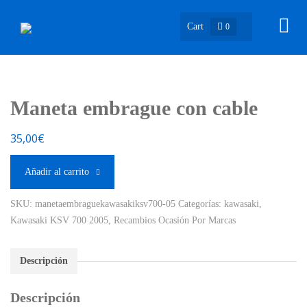
Cart
0
Maneta embrague con cable
35,00
€
Añadir al carrito
SKU:
manetaembraguekawasakiksv700-05
Categorías:
kawasaki
,
Kawasaki KSV 700 2005
,
Recambios Ocasión Por Marcas
Descripción
Descripción