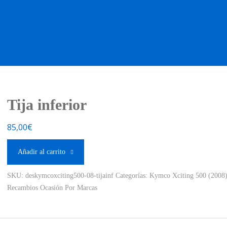
OS OCASIÓN !
BOUTIQUE !
MOTO NUEVA !
MOTO OC
Tija inferior
85,00
€
Añadir al carrito
SKU:
deskymcoxciting500-08-tijainf
Categorías:
Kymco Xciting 500 (2008
Recambios Ocasión Por Marcas