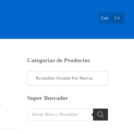
Cart
0
ASIÓN !
NOSOTROS
INFO & BLOG
CONTACTO
Categorías de Productos
Super Buscador
)
,
Products
search