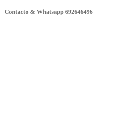
Contacto & Whatsapp 692646496
Mi cuenta
Contacto
Dónde Estamos
Carrito
Información para Devoluciones
Aviso Legal : Privacidad y Cookies
Servicios
Buscador Marcas Recambios
Moto Boutique