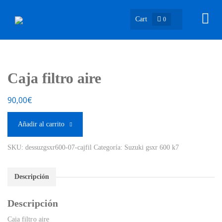
Cart
0
Caja filtro aire
90,00
€
Añadir al carrito
SKU:
dessuzgsxr600-07-cajfil
Categoría:
Suzuki gsxr 600 k7
Descripción
Descripción
Caja filtro aire