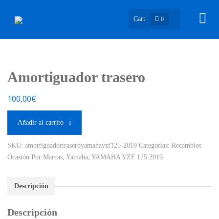
Cart
0
Amortiguador trasero
100,00
€
Añadir al carrito
SKU:
amortiguadortraseroyamahayzf125-2019
Categorías:
Recambios
Ocasión Por Marcas
,
Yamaha
,
YAMAHA YZF 125 2019
Descripción
Descripción