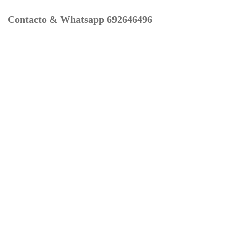
Contacto & Whatsapp 692646496
Mi cuenta
Contacto
Dónde Estamos
Carrito
Información para Devoluciones
Aviso Legal : Privacidad y Cookies
Servicios
Buscador Marcas Recambios
Moto Boutique