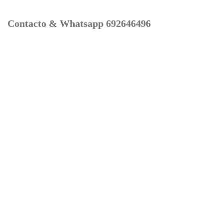
Contacto & Whatsapp 692646496
Mi cuenta
Contacto
Dónde Estamos
Carrito
Información para Devoluciones
Aviso Legal : Privacidad y Cookies
Servicios