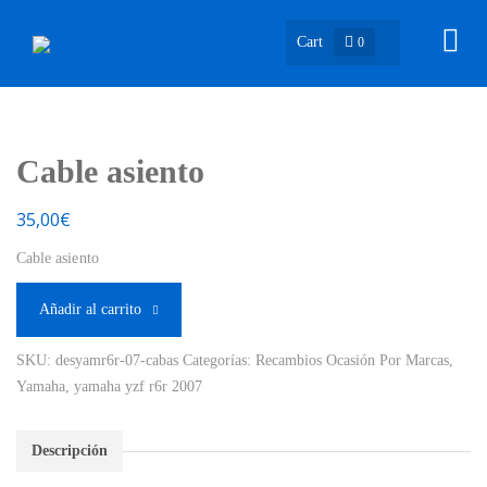
Cart
0
Cable asiento
35,00
€
Cable asiento
Añadir al carrito
SKU:
desyamr6r-07-cabas
Categorías:
Recambios Ocasión Por Marcas
,
Yamaha
,
yamaha yzf r6r 2007
Descripción