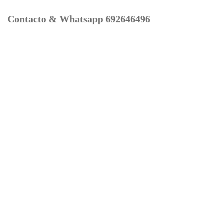
Contacto & Whatsapp 692646496
Mi cuenta
Contacto
Dónde Estamos
Carrito
Información para Devoluciones
Aviso Legal : Privacidad y Cookies
Servicios
Buscador Marcas Recambios
Moto Boutique