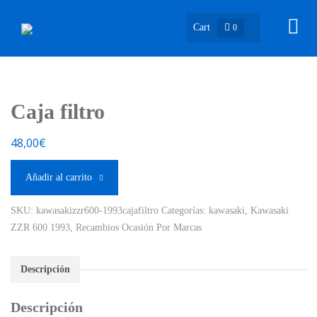
Cart
0
Caja filtro
48,00
€
Añadir al carrito
SKU:
kawasakizzr600-1993cajafiltro
Categorías:
kawasaki
,
Kawasaki
ZZR 600 1993
,
Recambios Ocasión Por Marcas
Descripción
Descripción