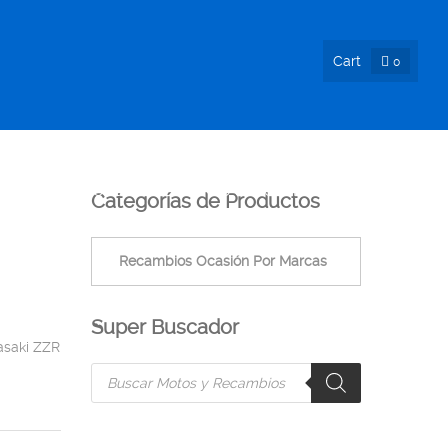
Cart
0
SIÓN !
NOSOTROS
INFO & BLOG
CONTACTO
Categorías de Productos
Super Buscador
saki ZZR
Products
search