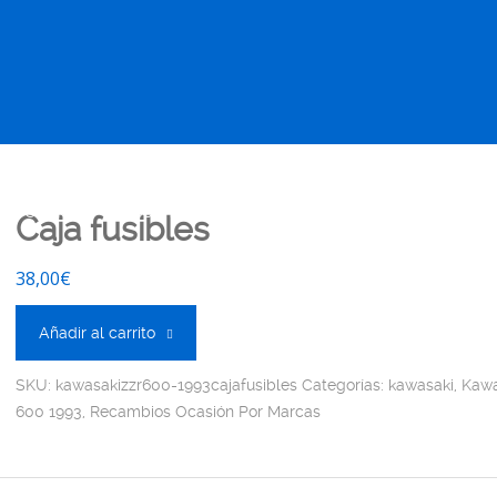
 OCASIÓN !
BOUTIQUE !
MOTO NUEVA !
MOTO OCA
Caja fusibles
38,00
€
Añadir al carrito
SKU:
kawasakizzr600-1993cajafusibles
Categorías:
kawasaki
,
Kawa
600 1993
,
Recambios Ocasión Por Marcas