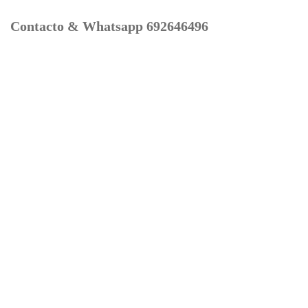
Contacto & Whatsapp 692646496
Mi cuenta
Contacto
Dónde Estamos
Carrito
Información para Devoluciones
Aviso Legal : Privacidad y Cookies
Servicios
Buscador Marcas Recambios
Moto Boutique