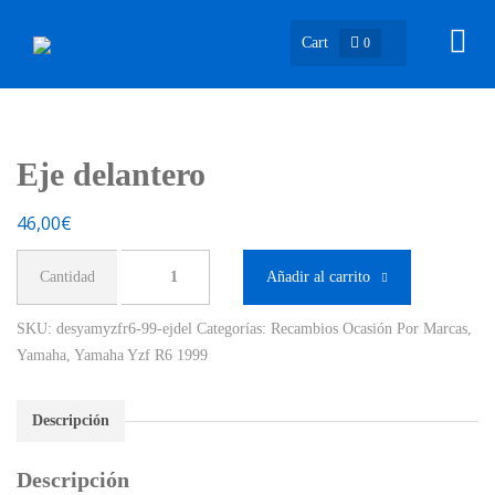
Cart
0
Eje delantero
46,00
€
Eje
Añadir al carrito
delantero
cantidad
SKU:
desyamyzfr6-99-ejdel
Categorías:
Recambios Ocasión Por Marcas
,
Yamaha
,
Yamaha Yzf R6 1999
Descripción
Descripción