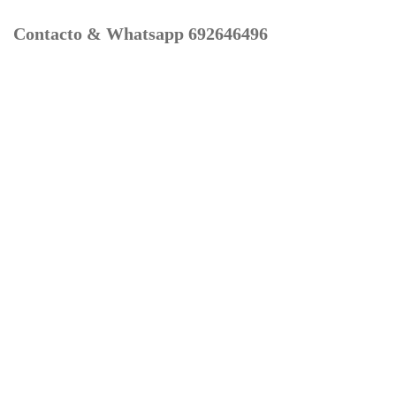
Contacto & Whatsapp 692646496
Mi cuenta
Contacto
Dónde Estamos
Carrito
Información para Devoluciones
Aviso Legal : Privacidad y Cookies
Servicios
Buscador Marcas Recambios
Moto Boutique