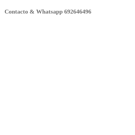
Contacto & Whatsapp 692646496
Mi cuenta
Contacto
Dónde Estamos
Carrito
Información para Devoluciones
Aviso Legal : Privacidad y Cookies
Servicios
Buscador Marcas Recambios
Moto Boutique