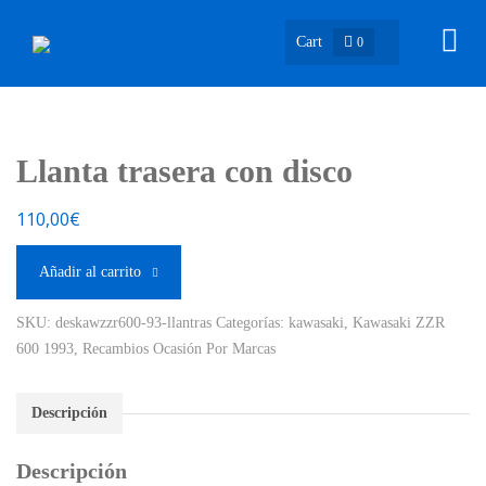
Cart
0
Llanta trasera con disco
110,00
€
Añadir al carrito
SKU:
deskawzzr600-93-llantras
Categorías:
kawasaki
,
Kawasaki ZZR
600 1993
,
Recambios Ocasión Por Marcas
Descripción
Descripción