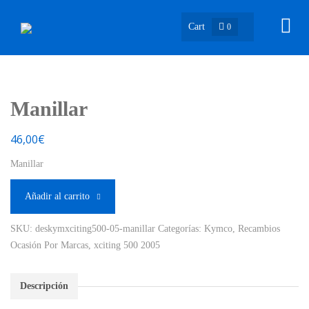
Cart
0
Manillar
46,00
€
Manillar
Añadir al carrito
SKU:
deskymxciting500-05-manillar
Categorías:
Kymco
,
Recambios
Ocasión Por Marcas
,
xciting 500 2005
Descripción