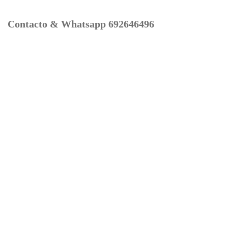
Contacto & Whatsapp 692646496
Mi cuenta
Contacto
Dónde Estamos
Carrito
Información para Devoluciones
Aviso Legal : Privacidad y Cookies
Servicios