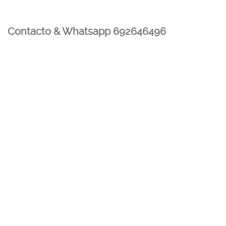
Contacto & Whatsapp 692646496
Mi cuenta
Contacto
Dónde Estamos
Carrito
Información para Devoluciones
Aviso Legal : Privacidad y Cookies
Servicios