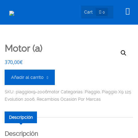
Cart
0
Motor (a)
370,00
€
Añadir al carrito
SKU:
piaggiox9-2006motor
Categorías:
Piaggio
,
Piaggio X9 125
Evolution 2006
,
Recambios Ocasión Por Marcas
Descripción
Descripción