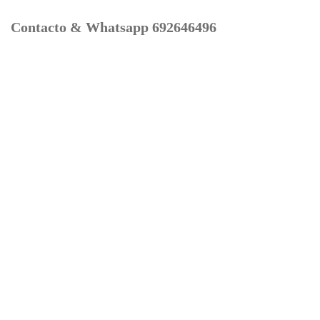
Contacto & Whatsapp 692646496
Mi cuenta
Contacto
Dónde Estamos
Carrito
Información para Devoluciones
Aviso Legal : Privacidad y Cookies
Servicios
Buscador Marcas Recambios
Moto Boutique