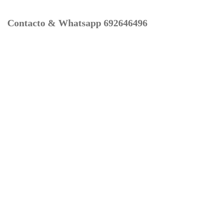
Contacto & Whatsapp 692646496
Mi cuenta
Contacto
Dónde Estamos
Carrito
Información para Devoluciones
Aviso Legal : Privacidad y Cookies
Servicios