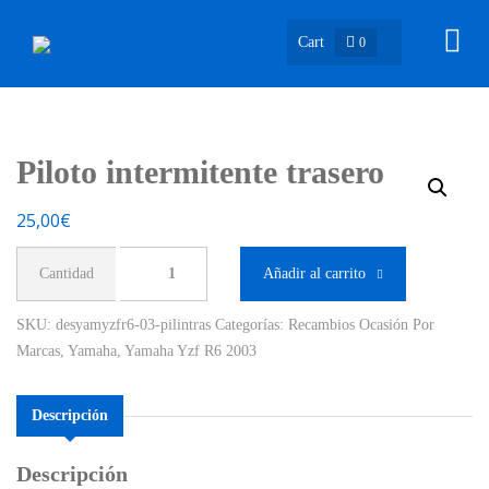
Cart
0
Piloto intermitente trasero
25,00
€
Piloto
Añadir al carrito
intermitente
trasero
SKU:
desyamyzfr6-03-pilintras
Categorías:
Recambios Ocasión Por
cantidad
Marcas
,
Yamaha
,
Yamaha Yzf R6 2003
Descripción
Descripción