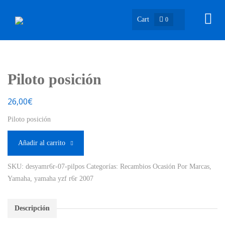
Cart
0
Piloto posición
26,00
€
Piloto posición
Añadir al carrito
SKU:
desyamr6r-07-pilpos
Categorías:
Recambios Ocasión Por Marcas
,
Yamaha
,
yamaha yzf r6r 2007
Descripción