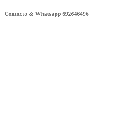
Contacto & Whatsapp 692646496
Mi cuenta
Contacto
Dónde Estamos
Carrito
Información para Devoluciones
Aviso Legal : Privacidad y Cookies
Servicios