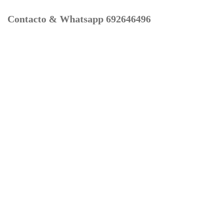
Contacto & Whatsapp 692646496
Mi cuenta
Contacto
Dónde Estamos
Carrito
Información para Devoluciones
Aviso Legal : Privacidad y Cookies
Servicios
Buscador Marcas Recambios
Moto Boutique