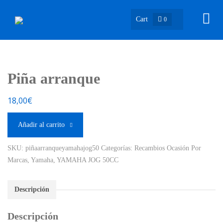
Cart
0
Piña arranque
18,00
€
Añadir al carrito
SKU:
piñaarranqueyamahajog50
Categorías:
Recambios Ocasión Por
Marcas
,
Yamaha
,
YAMAHA JOG 50CC
Descripción
Descripción