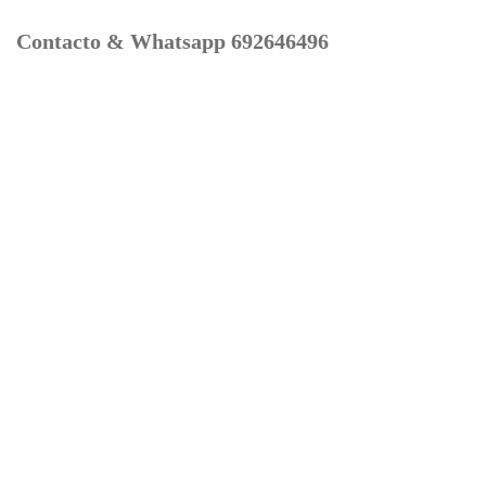
Contacto & Whatsapp 692646496
Mi cuenta
Contacto
Dónde Estamos
Carrito
Información para Devoluciones
Aviso Legal : Privacidad y Cookies
Servicios
Buscador Marcas Recambios
Moto Boutique