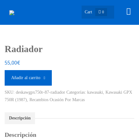
Cart
0
Radiador
55,00
€
Añadir al carrito
SKU:
deskawgpx750r-87-radiador
Categorías:
kawasaki
,
Kawasaki GPX
750R (1987)
,
Recambios Ocasión Por Marcas
Descripción
Descripción