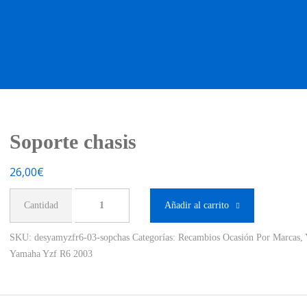
OS OCASIÓN !
BOUTIQUE !
MOTO NUEVA !
MOTO OC
Soporte chasis
26,00
€
Soporte
Añadir al carrito
chasis
cantidad
SKU:
desyamyzfr6-03-sopchas
Categorías:
Recambios Ocasión Por Marcas
,
Yamaha Yzf R6 2003