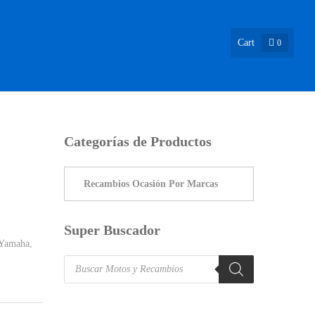
Cart
0
ASIÓN !
NOSOTROS
INFO & BLOG
CONTACTO
Categorías de Productos
Super Buscador
Yamaha
,
Products
search