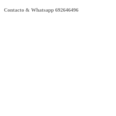
Contacto & Whatsapp 692646496
Mi cuenta
Contacto
Dónde Estamos
Carrito
Información para Devoluciones
Aviso Legal : Privacidad y Cookies
Servicios
Buscador Marcas Recambios
Moto Boutique