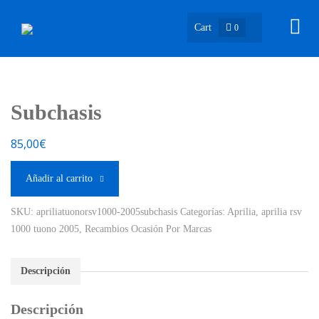
Cart
0
Subchasis
85,00
€
Añadir al carrito
SKU:
apriliatuonorsv1000-2005subchasis
Categorías:
Aprilia
,
aprilia rsv
1000 tuono 2005
,
Recambios Ocasión Por Marcas
Descripción
Descripción